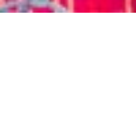
Suspendisse Cursus
Enim At Fermentum
Mollis Ligula Massa
Aenean suscipit