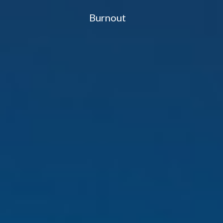
Burn
out